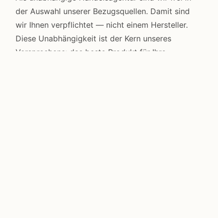
der Auswahl unserer Bezugsquellen. Damit sind
wir Ihnen verpflichtet — nicht einem Hersteller.
Diese Unabhängigkeit ist der Kern unseres
Versprechens: das beste Produkt für Ihre
Anforderung. Nicht das, was im Regal steht.
3
EU+
B2B
SÄULEN
REICHWEITE
FOKUS
P · V · H